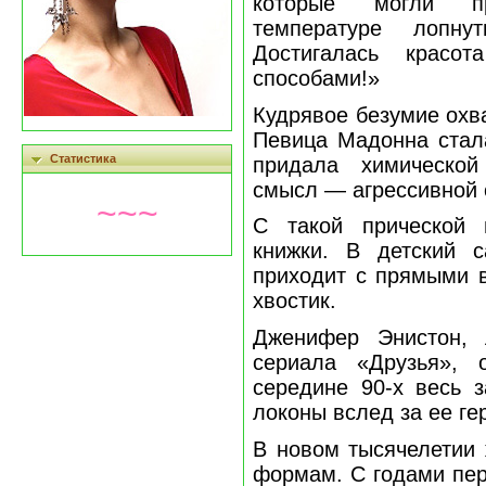
которые могли п
температуре лопну
Достигалась красо
способами!»
Кудрявое безумие охва
Певица Мадонна стала
Статистика
придала химическо
смысл — агрессивной 
~~~
С такой прической
книжки. В детский 
приходит с прямыми в
хвостик.
Дженифер Энистон,
сериала «Друзья»,
середине 90-х весь 
локоны вслед за ее ге
В новом тысячелетии
формам. С годами пер