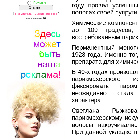
Прямые
году провел успешны
волосах своей супруги
[
·
]
Результаты
Архив опросов
Всего ответов:
433
Химические компонент
до 100 градусов,
востребованным пари
Перманентный моноп
1928 года. Именно то
препарата для химичес
В 40-х годах произош
парикмахерского 
фиксировать паром
неожиданно стала
характера.
Светлана Рыжко
парикмахерскому иску
волосы накручивали
При данной укладке п