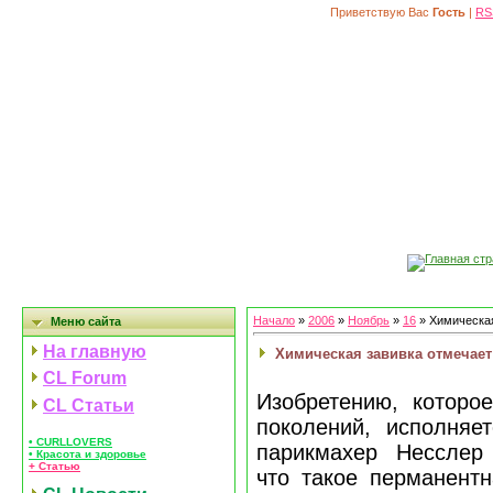
Приветствую Вас
Гость
|
RS
Главная ст
Начало
»
2006
»
Ноябрь
»
16
» Химическая
Меню сайта
На главную
Химическая завивка отмечае
CL Forum
Изобретению, которо
CL Статьи
поколений, исполняе
• CURLLOVERS
парикмахер Несслер
• Красота и здоровье
+ Статью
что такое перманентн