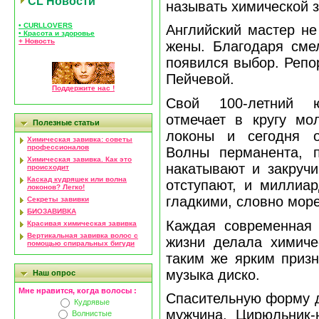
CL Новости
называть химической з
• CURLLOVERS
Английский мастер не
• Красота и здоровье
+ Новость
жены. Благодаря сме
появился выбор. Репо
Пейчевой.
Поддержите нас !
Свой 100-летний ю
отмечает в кругу мо
Полезные статьи
локоны и сегодня о
Химическая завивка: советы
профессионалов
Волны перманента, 
Химическая завивка. Как это
накатывают и закручи
происходит
Каскад кудряшек или волна
отступают, и миллиар
локонов? Легко!
гладкими, словно море
Секреты завивки
БИОЗАВИВКА
Каждая современная
Красивая химическая завивка
Вертикальная завивка волос с
жизни делала химиче
помощью спиральных бигуди
таким же ярким призн
музыка диско.
Наш опрос
Мне нравится, когда волосы :
Спасительную форму д
Кудрявые
мужчина. Цирюльник-
Волнистые