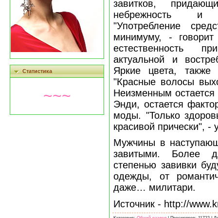
завитков, придающ
небрежность и 
"Употребление сре
минимуму, - говорит
естественность пр
актуальной и востре
Яркие цвета, также 
Статистика
"Красные волосы выхо
~~~
Неизменным остается 
Энди, остается факто
моды. "Только здоров
красивой прически", -
Мужчины в наступающ
завитыми. Более д
степенью завивки буд
одежды, от романтич
даже… милитари.
Источник - http://www.k