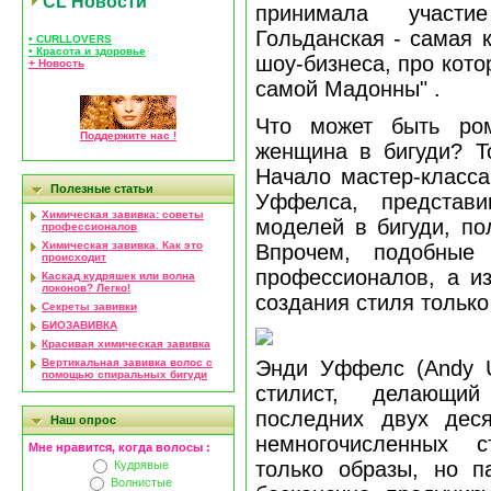
CL Новости
принимала участ
Гольданская - самая 
• CURLLOVERS
• Красота и здоровье
шоу-бизнеса, про кото
+ Новость
самой Мадонны" .
Что может быть ром
Поддержите нас !
женщина в бигуди? Т
Начало мастер-класса
Полезные статьи
Уффелса, представи
Химическая завивка: советы
моделей в бигуди, по
профессионалов
Химическая завивка. Как это
Впрочем, подобные
происходит
профессионалов, а и
Каскад кудряшек или волна
локонов? Легко!
создания стиля только
Секреты завивки
БИОЗАВИВКА
Красивая химическая завивка
Вертикальная завивка волос с
Энди Уффелс (Andy Uf
помощью спиральных бигуди
стилист, делающи
последних двух дес
Наш опрос
немногочисленных 
Мне нравится, когда волосы :
только образы, но п
Кудрявые
Волнистые