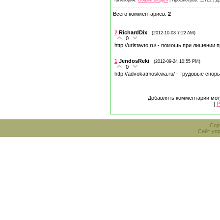
Категория:
Общий раздел
| Просмотров: 11722 | 
Всего комментариев:
2
2
RichardDix
(2012-10-03 7:22 AM)
0
http://uristavto.ru/ - помощь при лишении 
1
JendosReki
(2012-09-24 10:55 PM)
0
http://advokatmoskwa.ru/ - трудовые спор
Добавлять комментарии могу
[
Р
Cop
Сайт уп