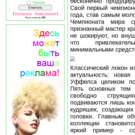
бесконечно продуцир
Прямые
Свой первый чемпионс
[
·
]
года, став самым мо
Результаты
Архив опросов
Всего ответов:
433
Чемпионата мира с
признанный мастер кр
не шокируют, но вну
что привлекател
минимальными средст
Классический локон и
актуальность: новая
Уффелса целиком по
Пять основных тем 
свободно струящи
подвиваются лишь кон
кудряшек, создающих
головки. Главным об
коллекции становит
яркий пример - со