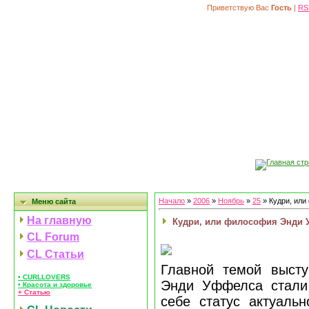
Приветствую Вас
Гость
|
RS
Главная ст
Начало
»
2006
»
Ноябрь
»
25
» Кудри, ил
Меню сайта
На главную
Кудри, или философия Энди
CL Forum
CL Статьи
Главной темой высту
• CURLLOVERS
Энди Уффелса стали
• Красота и здоровье
+ Статью
себе статус актуаль