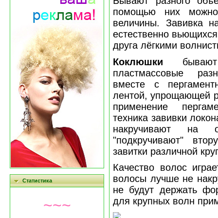
Бывают разного объ
помощью них можно
величины. Завивка н
естественно вьющихся
друга лёгкими волнис
Коклюшки
бываю
пластмассовые раз
вместе с пергамент
лентой, упрощающей р
применение пергаме
техника завивки локон
накручивают на 
"подкручивают" втор
завитки различной кру
Качество волос играе
волосы лучше не накр
Статистика
не будут держать фо
для крупных волн при
~~~