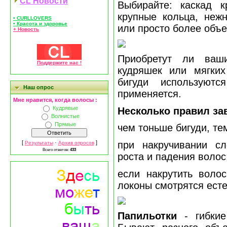
CL Новости
Выбирайте: каскад к
крупные кольца, неж
• CURLLOVERS
• Красота и здоровье
или просто более объе
+ Новость
Приобретут ли ваш
Поддержите нас !
кудряшек или мягких
бигуди используютс
Наш опрос
применяется.
Мне нравится, когда волосы :
Кудрявые
Несколько правил за
Волнистые
Прямые
чем тоньше бигуди, те
при накручивании сл
[
·
]
Результаты
Архив опросов
Всего ответов:
433
роста и падения волос
если накрутить воло
локоны смотрятся есте
Папильотки
- гибкие