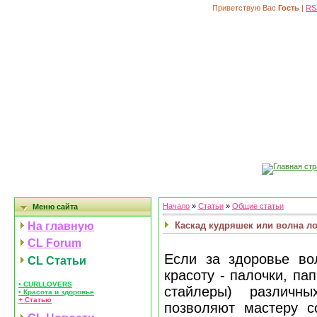
Приветствую Вас
Гость
|
RS
Главная ст
Начало
»
Статьи
»
Общие статьи
Меню сайта
Каскад кудряшек или волна ло
На главную
CL Forum
Если за здоровье во
CL Статьи
красоту - палочки, па
• CURLLOVERS
стайлеры) различ
• Красота и здоровье
+ Статью
позволяют мастеру со