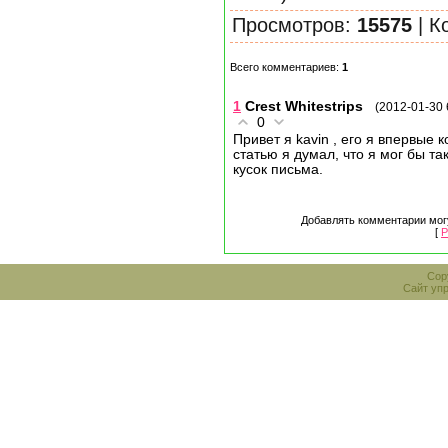
Просмотров:
15575
| К
Всего комментариев:
1
1
Crest Whitestrips
(2012-01-30 
0
Привет я kavin , его я впервые 
статью я думал, что я мог бы т
кусок письма.
Добавлять комментарии могу
[
Р
Cop
Сайт уп